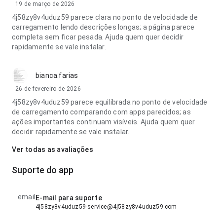
19 de março de 2026
4j58zy8v4uduz59 parece clara no ponto de velocidade de
carregamento lendo descrições longas; a página parece
completa sem ficar pesada. Ajuda quem quer decidir
rapidamente se vale instalar.
bianca.farias
26 de fevereiro de 2026
4j58zy8v4uduz59 parece equilibrada no ponto de velocidade
de carregamento comparando com apps parecidos; as
ações importantes continuam visíveis. Ajuda quem quer
decidir rapidamente se vale instalar.
Ver todas as avaliações
Suporte do app
email
E-mail para suporte
4j58zy8v4uduz59-service@4j58zy8v4uduz59.com