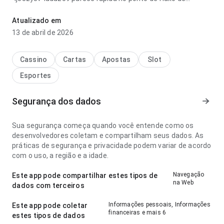
navegação em uma consulta rápida; a hierarquia visual
parece natural. Ajuda quem quer decidir rapidamente se vale
Atualizado em
instalar.
13 de abril de 2026
Cassino
Cartas
Apostas
Slot
Esportes
Segurança dos dados
Sua segurança começa quando você entende como os
desenvolvedores coletam e compartilham seus dados. As
práticas de segurança e privacidade podem variar de acordo
com o uso, a região e a idade.
Navegação
Este app pode compartilhar estes tipos de
na Web
dados com terceiros
Informações pessoais, Informações
Este app pode coletar
financeiras e mais 6
estes tipos de dados