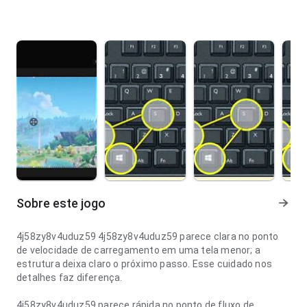
Sobre este jogo
4j58zy8v4uduz59 4j58zy8v4uduz59 parece clara no ponto
de velocidade de carregamento em uma tela menor; a
estrutura deixa claro o próximo passo. Esse cuidado nos
detalhes faz diferença.
4j58zy8v4uduz59 parece rápida no ponto de fluxo de