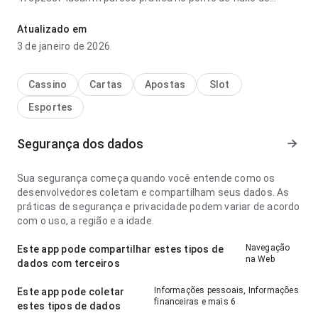
navegação comparando com apps parecidos; a resposta é
previsível. Esse cuidado nos detalhes faz diferença.
Atualizado em
3 de janeiro de 2026
Cassino
Cartas
Apostas
Slot
Esportes
Segurança dos dados
Sua segurança começa quando você entende como os
desenvolvedores coletam e compartilham seus dados. As
práticas de segurança e privacidade podem variar de acordo
com o uso, a região e a idade.
Navegação
Este app pode compartilhar estes tipos de
na Web
dados com terceiros
Informações pessoais, Informações
Este app pode coletar
financeiras e mais 6
estes tipos de dados