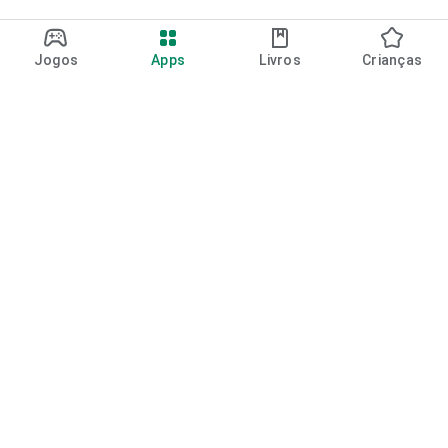
Jogos
Apps
Livros
Crianças
Google Play
Play Pass
Pontos do Play Points
Vales-presente
Resgatar
Política de reembolso
Crianças e família