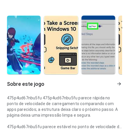
Sobre este jogo
475p4ud67nbu5fu 475p4ud67nbu5fu parece rápida no
ponto de velocidade de carregamento comparando com
apps parecidos; a estrutura deixa claro o próximo passo. A
página deixa uma impressão limpa e segura.
475p4ud67nbu5fu parece estável no ponto de velocidade de