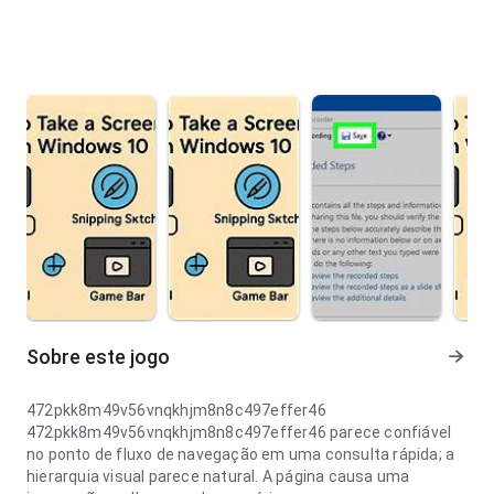
Sobre este jogo
472pkk8m49v56vnqkhjm8n8c497effer46
472pkk8m49v56vnqkhjm8n8c497effer46 parece confiável
no ponto de fluxo de navegação em uma consulta rápida; a
hierarquia visual parece natural. A página causa uma