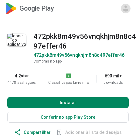
Google Play
472pkk8m49v56vnqkhjm8n8c4
97effer46
472pkk8m49v56vnqkhjm8n8c497effer46
Compras no app
4.2
690 mil+
star
4478 avaliações
Classificação Livre
info
downloads
Instalar
Conferir no app Play Store
Compartilhar
Adicionar à lista de desejos