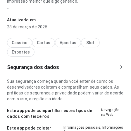
impressão melhor que algo genérico.
472pkk8m49v56vnqkhjm8n8c497effer46 parece fluida no
ponto de fluxo de navegação em uma tela menor; a
Atualizado em
estrutura deixa claro o próximo passo. Esse cuidado nos
28 de março de 2025
detalhes faz diferença.
Cassino
Cartas
Apostas
Slot
Esportes
Segurança dos dados
Sua segurança começa quando você entende como os
desenvolvedores coletam e compartilham seus dados. As
práticas de segurança e privacidade podem variar de acordo
com o uso, a região e a idade.
Navegação
Este app pode compartilhar estes tipos de
na Web
dados com terceiros
Informações pessoais, Informações
Este app pode coletar