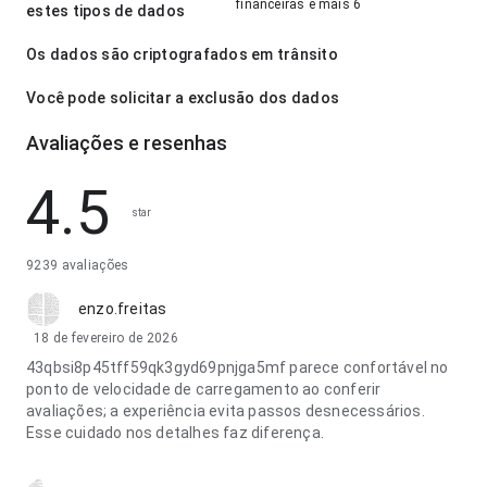
financeiras e mais 6
estes tipos de dados
Os dados são criptografados em trânsito
Você pode solicitar a exclusão dos dados
Avaliações e resenhas
4.5
star
9239 avaliações
enzo.freitas
18 de fevereiro de 2026
43qbsi8p45tff59qk3gyd69pnjga5mf parece confortável no
ponto de velocidade de carregamento ao conferir
avaliações; a experiência evita passos desnecessários.
Esse cuidado nos detalhes faz diferença.