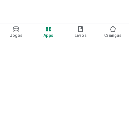
Jogos
Apps
Livros
Crianças
Google Play
Play Pass
Pontos do Play Points
Vales-presente
Resgatar
Política de reembolso