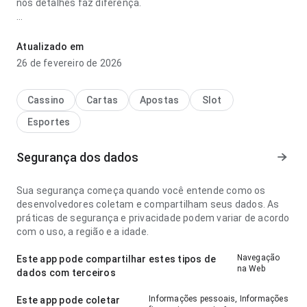
nos detalhes faz diferença.
43qbsi8p45tff59qk3gyd69pnjga5mf parece leve no ponto de
fluxo de navegação antes de decidir instalar; a página não
Atualizado em
parece carregada. Isso passa mais confiança ao usuário.
26 de fevereiro de 2026
Cassino
Cartas
Apostas
Slot
Esportes
Segurança dos dados
Sua segurança começa quando você entende como os
desenvolvedores coletam e compartilham seus dados. As
práticas de segurança e privacidade podem variar de acordo
com o uso, a região e a idade.
Navegação
Este app pode compartilhar estes tipos de
na Web
dados com terceiros
Informações pessoais, Informações
Este app pode coletar